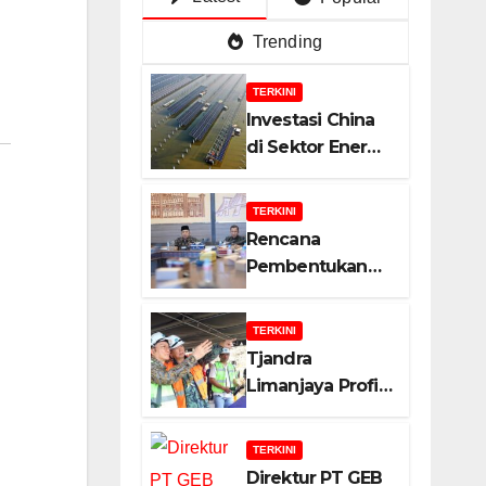
Trending
TERKINI
Investasi China
di Sektor Energi
Surya: Peluang
dan Strategi
TERKINI
Indonesia?
Rencana
Pembentukan
Badan Usaha
Khusus (BUK)
TERKINI
Menguat dalam
Tjandra
Revisi RUU
Limanjaya Profil
Migas, Ini
Bisnisnya
Alasannya!
TERKINI
Direktur PT GEB