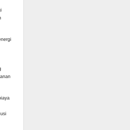
i
n
energi
g
manan
biaya
i
usi