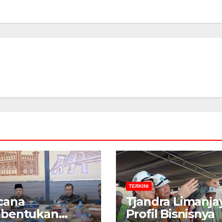
TERKINI
cana
Tjandra Limanja
bentukan
Profil Bisnisnya