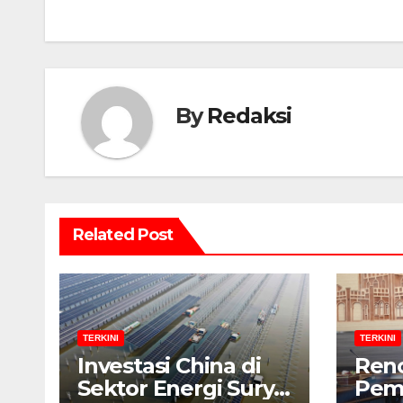
By
Redaksi
Related Post
TERKINI
TERKINI
Investasi China di
Ren
Sektor Energi Surya:
Pem