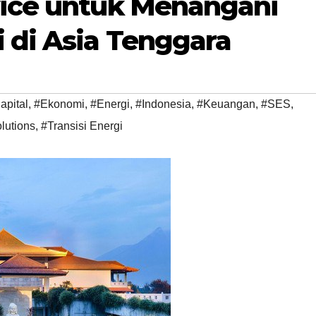
vice untuk Menangani
 di Asia Tenggara
apital
,
#Ekonomi
,
#Energi
,
#Indonesia
,
#Keuangan
,
#SES
,
lutions
,
#Transisi Energi