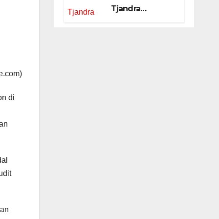
Tjandra
Limanjaya bin
Yohanes
Limanjaya dan
Semangat
Membangun
ne.com)
Negeri
on di
kan
dal
udit
kan