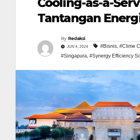
Cooling-as-a-Ser
Tantangan Energi
By
Redaksi
#Bisnis
,
#Clime C
JUN 4, 2024
#Singapura
,
#Synergy Efficiency So