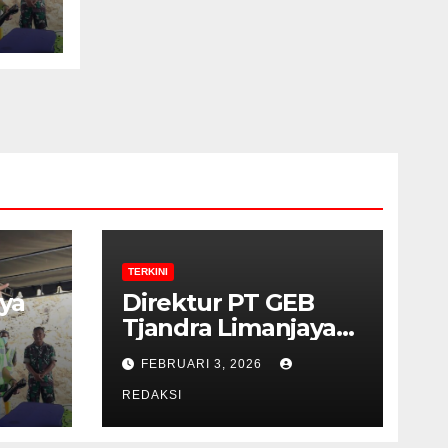
TERKINI
ya
Direktur PT GEB
Tjandra Limanjaya
bin Yohanes
FEBRUARI 3, 2026
Limanjaya dan
Semangat
REDAKSI
Membangun Negeri