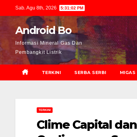
Skip
Sab. Agu 8th, 2026
5:31:03 PM
to
content
Android Bo
Informasi Mineral Gas Dan
Pembangkit Listrik
TERKINI
SERBA SERBI
MIGAS
TERKINI
Clime Capital da