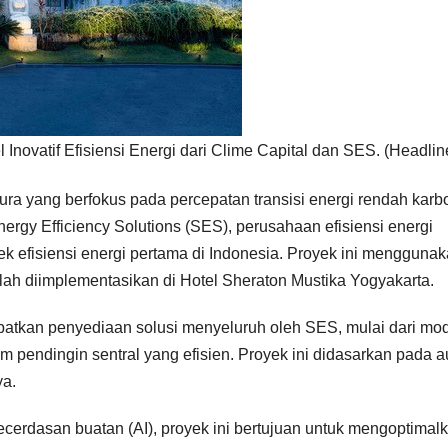
Inovatif Efisiensi Energi dari Clime Capital dan SES. (Headli
ra yang berfokus pada percepatan transisi energi rendah karb
rgy Efficiency Solutions (SES), perusahaan efisiensi energi
ek efisiensi energi pertama di Indonesia. Proyek ini mengguna
elah diimplementasikan di Hotel Sheraton Mustika Yogyakarta.
ibatkan penyediaan solusi menyeluruh oleh SES, mulai dari mo
 pendingin sentral yang efisien. Proyek ini didasarkan pada a
ya.
cerdasan buatan (AI), proyek ini bertujuan untuk mengoptimal