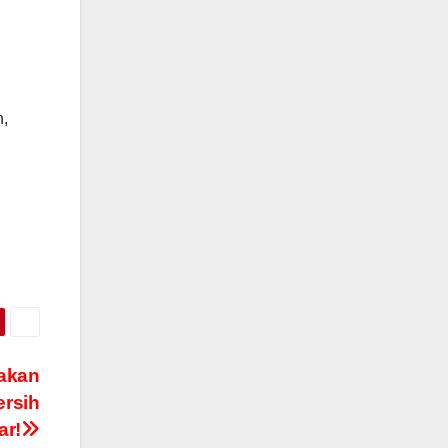
n,
jakan
ersih
ar!