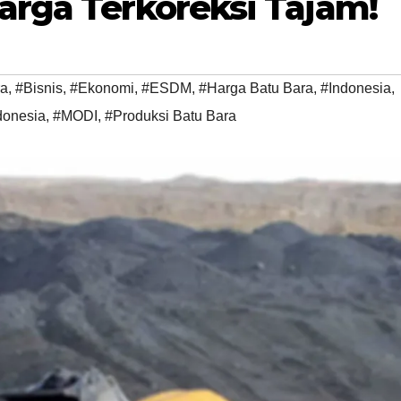
arga Terkoreksi Tajam!
ra
,
#Bisnis
,
#Ekonomi
,
#ESDM
,
#Harga Batu Bara
,
#Indonesia
,
donesia
,
#MODI
,
#Produksi Batu Bara