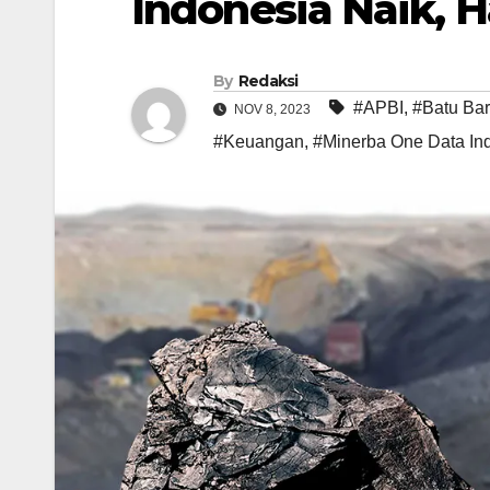
Indonesia Naik, H
By
Redaksi
#APBI
,
#Batu Ba
NOV 8, 2023
#Keuangan
,
#Minerba One Data In