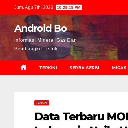
Skip
Jum. Agu 7th, 2026
10:29:20 PM
to
content
Android Bo
Informasi Mineral Gas Dan
Pembangkit Listrik
TERKINI
SERBA SERBI
MIGAS
TERKINI
Data Terbaru MOD