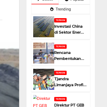
Trending
TERKINI
Investasi China
di Sektor Energi
Surya: Peluang
dan Strategi
TERKINI
Indonesia?
Rencana
Pembentukan
Badan Usaha
Khusus (BUK)
TERKINI
Menguat dalam
Tjandra
Revisi RUU
Limanjaya Profil
Migas, Ini
Bisnisnya
Alasannya!
TERKINI
Direktur PT GEB