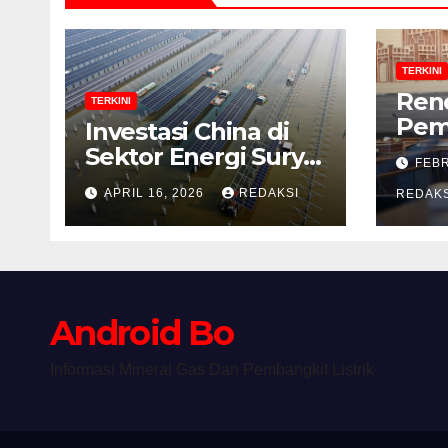
TERKINI
Ren
TERKINI
Pem
Investasi China di
Bad
Sektor Energi Surya:
FEBR
Khu
Peluang dan
APRIL 16, 2026
REDAKSI
Men
REDAKS
Strategi Indonesia?
Revi
Alas
Android Bo
Informasi Mineral Gas Dan Pembangkit Listrik