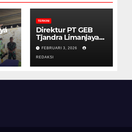
TERKINI
ya
Direktur PT GEB
Tjandra Limanjaya
bin Yohanes
FEBRUARI 3, 2026
Limanjaya dan
Semangat
REDAKSI
Membangun Negeri