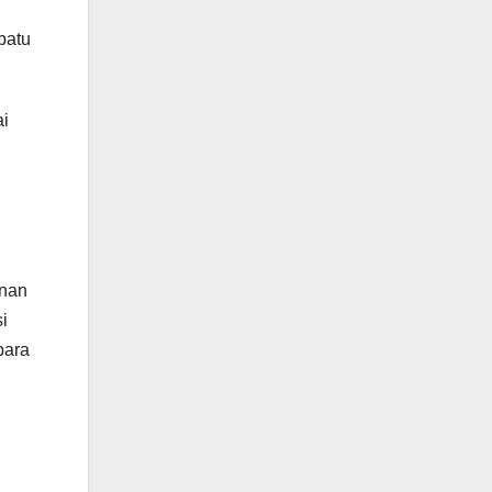
n
batu
ai
unan
i
bara