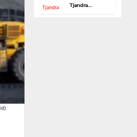
Tjandra
Limanjaya bin
Yohanes
Limanjaya dan
Semangat
Membangun
Negeri
id)