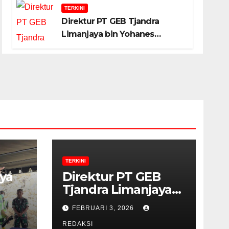
TERKINI
Direktur PT GEB Tjandra
Limanjaya bin Yohanes
Limanjaya dan Semangat
Membangun Negeri
TERKINI
ya
Direktur PT GEB
Tjandra Limanjaya
bin Yohanes
FEBRUARI 3, 2026
Limanjaya dan
Semangat
REDAKSI