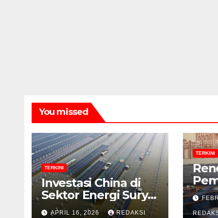
You missed
TERKINI
Ren
TERKINI
Pem
Investasi China di
Bad
Sektor Energi Surya:
FEBR
Khu
Peluang dan
APRIL 16, 2026
REDAKSI
Men
REDAKS