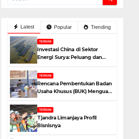
Latest
Popular
Trending
TERKINI
Investasi China di Sektor
Energi Surya: Peluang dan
Strategi Indonesia?
TERKINI
Rencana Pembentukan Badan
Usaha Khusus (BUK) Menguat
dalam Revisi RUU Migas, Ini
Alasannya!
TERKINI
Tjandra Limanjaya Profil
Bisnisnya