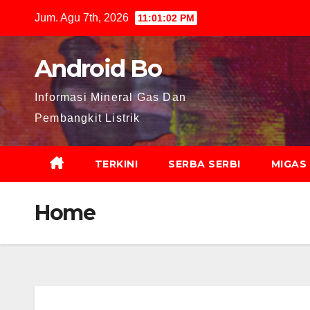
Skip
Jum. Agu 7th, 2026
11:01:03 PM
to
content
Android Bo
Informasi Mineral Gas Dan
Pembangkit Listrik
TERKINI
SERBA SERBI
MIGAS
Home