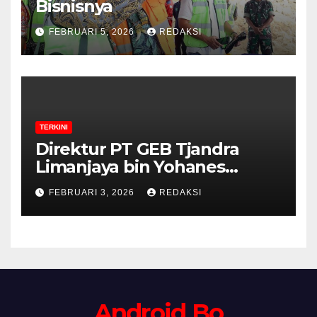
Bisnisnya
FEBRUARI 5, 2026
REDAKSI
TERKINI
Direktur PT GEB Tjandra
Limanjaya bin Yohanes
Limanjaya dan Semangat
FEBRUARI 3, 2026
REDAKSI
Membangun Negeri
Android Bo