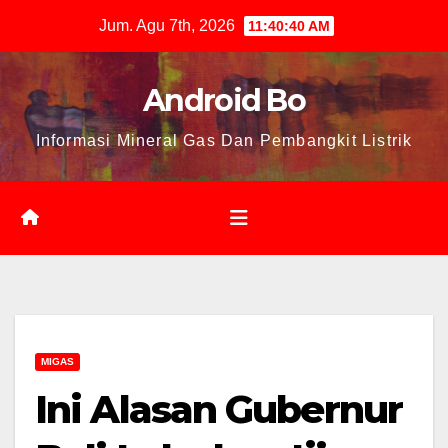
Skip
Jum. Agu 7th, 2026
11:40:41 AM
to
content
Android Bo
Informasi Mineral Gas Dan Pembangkit Listrik
MIGAS
Ini Alasan Gubernur