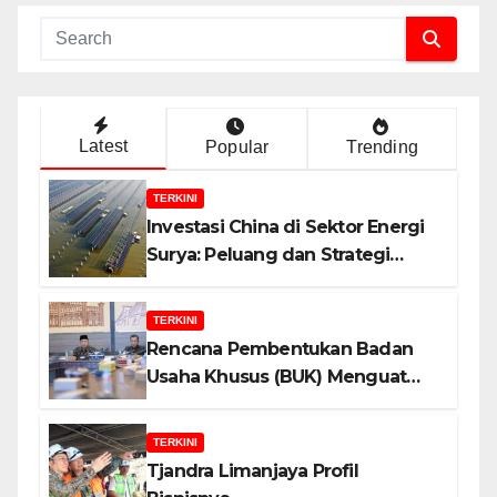
Latest
Popular
Trending
TERKINI
Investasi China di Sektor Energi
Surya: Peluang dan Strategi
Indonesia?
TERKINI
Rencana Pembentukan Badan
Usaha Khusus (BUK) Menguat
dalam Revisi RUU Migas, Ini
Alasannya!
TERKINI
Tjandra Limanjaya Profil