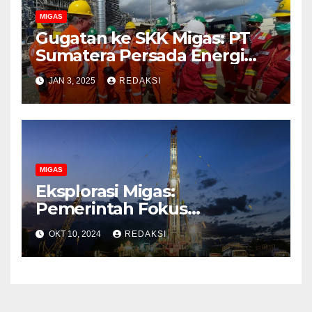
MIGAS
Gugatan ke SKK Migas: PT
Sumatera Persada Energi
Tuntut Rp374 Miliar
JAN 3, 2025
REDAKSI
MIGAS
Eksplorasi Migas:
Pemerintah Fokus
Tingkatkan Produksi di
OKT 10, 2024
REDAKSI
Wilayah Timur Indonesia