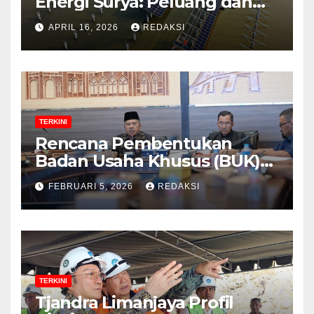
Energi Surya: Peluang dan
Strategi Indonesia?
APRIL 16, 2026
REDAKSI
TERKINI
Rencana Pembentukan
Badan Usaha Khusus (BUK)
Menguat dalam Revisi RUU
FEBRUARI 5, 2026
REDAKSI
Migas, Ini Alasannya!
TERKINI
Tjandra Limanjaya Profil