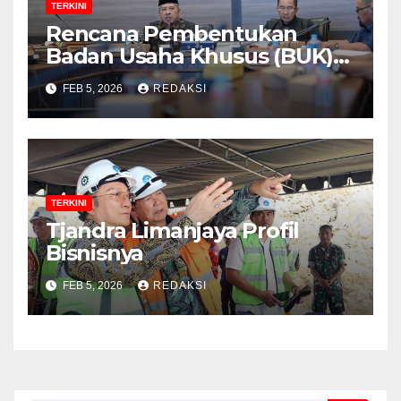
TERKINI
Rencana Pembentukan
Badan Usaha Khusus (BUK)
Menguat dalam Revisi RUU
FEB 5, 2026
REDAKSI
Migas, Ini Alasannya!
TERKINI
Tjandra Limanjaya Profil
Bisnisnya
FEB 5, 2026
REDAKSI