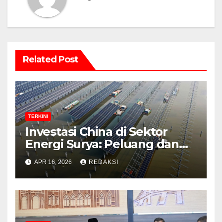
Related Post
TERKINI
Investasi China di Sektor
Energi Surya: Peluang dan
Strategi Indonesia?
APR 16, 2026
REDAKSI