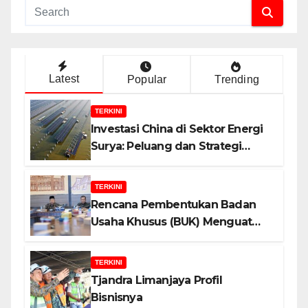
Latest
Popular
Trending
TERKINI
Investasi China di Sektor Energi
Surya: Peluang dan Strategi
Indonesia?
TERKINI
Rencana Pembentukan Badan
Usaha Khusus (BUK) Menguat
dalam Revisi RUU Migas, Ini
Alasannya!
TERKINI
Tjandra Limanjaya Profil
Bisnisnya