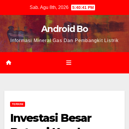
Skip
Sab. Agu 8th, 2026
5:40:41 PM
to
content
Android Bo
Informasi Mineral Gas Dan Pembangkit Listrik
TERKINI
Investasi Besar