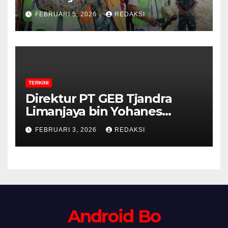
FEBRUARI 5, 2026
REDAKSI
TERKINI
Direktur PT GEB Tjandra
Limanjaya bin Yohanes
Limanjaya dan Semangat
FEBRUARI 3, 2026
REDAKSI
Membangun Negeri
Android Bo