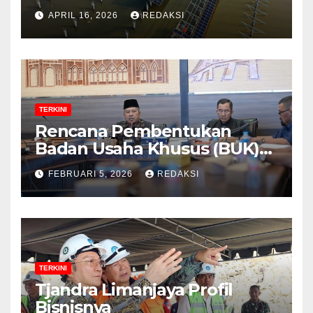
Strategi Indonesia?
APRIL 16, 2026
REDAKSI
TERKINI
Rencana Pembentukan
Badan Usaha Khusus (BUK)
Menguat dalam Revisi RUU
FEBRUARI 5, 2026
REDAKSI
Migas, Ini Alasannya!
TERKINI
Tjandra Limanjaya Profil
Bisnisnya