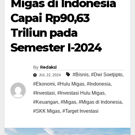
Migas di Indonesia
Capai Rp90,63
Triliun pada
Semester I-2024
By
Redaksi
#Bisnis
,
#Dwi Soetjipto
,
JUL 22, 2024
#Ekonomi
,
#Hulu Migas
,
#Indonesia
,
#Investasi
,
#Investasi Hulu Migas
,
#Keuangan
,
#Migas
,
#Migas di Indonesia
,
#SKK Migas
,
#Target Investasi