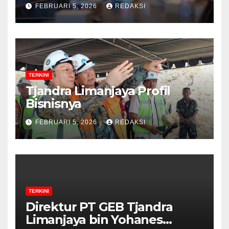
Menguat dalam Revisi RUU
FEBRUARI 5, 2026
REDAKSI
Migas, Ini Alasannya!
TERKINI
Tjandra Limanjaya Profil
Bisnisnya
FEBRUARI 5, 2026
REDAKSI
TERKINI
Direktur PT GEB Tjandra
Limanjaya bin Yohanes