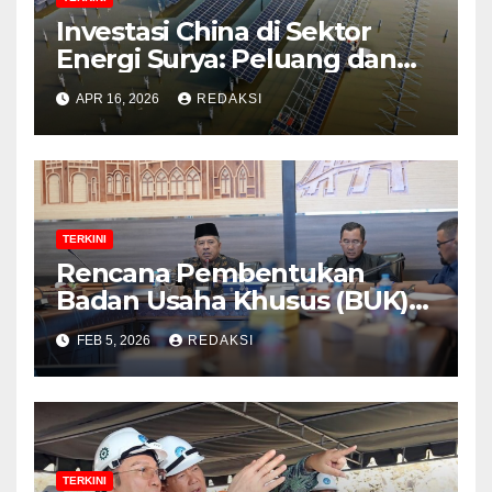
Investasi China di Sektor
Energi Surya: Peluang dan
Strategi Indonesia?
APR 16, 2026
REDAKSI
TERKINI
Rencana Pembentukan
Badan Usaha Khusus (BUK)
Menguat dalam Revisi RUU
FEB 5, 2026
REDAKSI
Migas, Ini Alasannya!
TERKINI