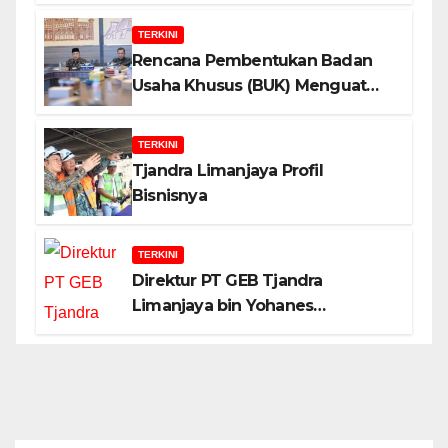
Indonesia?
TERKINI
Rencana Pembentukan Badan
Usaha Khusus (BUK) Menguat
dalam Revisi RUU Migas, Ini
Alasannya!
TERKINI
Tjandra Limanjaya Profil
Bisnisnya
TERKINI
Direktur PT GEB Tjandra
Limanjaya bin Yohanes
Limanjaya dan Semangat
Membangun Negeri