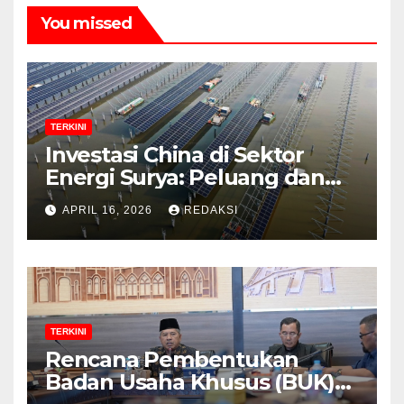
You missed
TERKINI
Investasi China di Sektor
Energi Surya: Peluang dan
Strategi Indonesia?
APRIL 16, 2026
REDAKSI
TERKINI
Rencana Pembentukan
Badan Usaha Khusus (BUK)