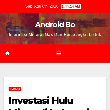
Skip
Sab. Agu 8th, 2026
1:44:15 AM
to
content
Android Bo
Informasi Mineral Gas Dan Pembangkit Listrik
TERKINI
Investasi Hulu