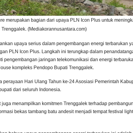
re merupakan bagian dari upaya PLN Icon Plus untuk meningk
di Trenggalek. (Mediakorannusantara.com)
ankan upaya serius dalam pengembangan energi terbarukan y
engan PLN Icon Plus. Langkah ini terungkap dalam penandatan
i pengembangan jaringan telekomunikasi dan energi terbaruka
House kompleks Pendopo Bupati Trenggalek.
a perayaan Hari Ulang Tahun ke-24 Asosiasi Pemerintah Kabu
bupati dari seluruh Indonesia.
but juga menampilkan komitmen Trenggalek terhadap pembangu
ormasi bekas tambang batu andesit menjadi tempat festival ligh