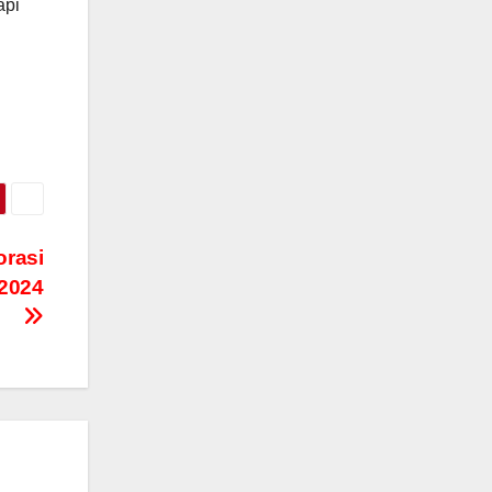
api
rasi
 2024