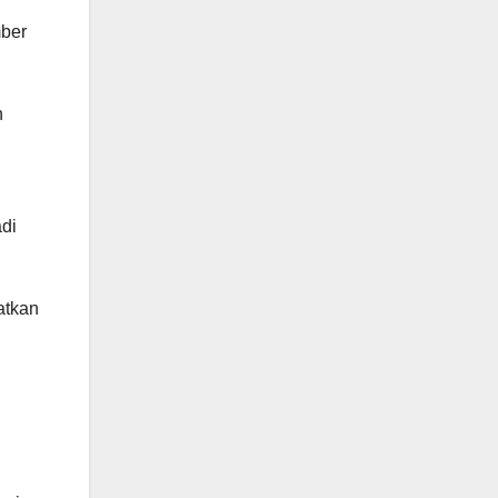
mber
n
di
atkan