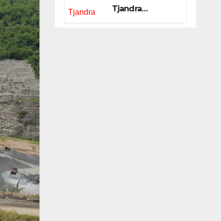
Tjandra
Limanjaya bin
Yohanes
Limanjaya dan
Semangat
Membangun
Negeri