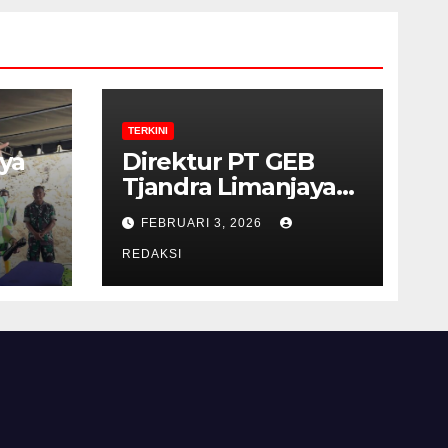
TERKINI
ya
Direktur PT GEB
Tjandra Limanjaya
bin Yohanes
FEBRUARI 3, 2026
Limanjaya dan
Semangat
REDAKSI
Membangun Negeri