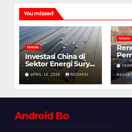
You missed
TERKINI
Ren
TERKINI
Pem
Investasi China di
Bad
Sektor Energi Surya:
FEBR
Khu
Peluang dan
APRIL 16, 2026
REDAKSI
Men
REDAKS
Strategi Indonesia?
Revi
Alas
Android Bo
Informasi Mineral Gas Dan Pembangkit Listrik