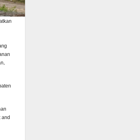
atkan
ang
ganan
n,
paten
nan
t and