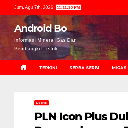
Skip
Jum. Agu 7th, 2026
11:11:32 PM
to
content
Android Bo
Informasi Mineral Gas Dan
Pembangkit Listrik
TERKINI
SERBA SERBI
MIGAS
LISTRIK
PLN Icon Plus D