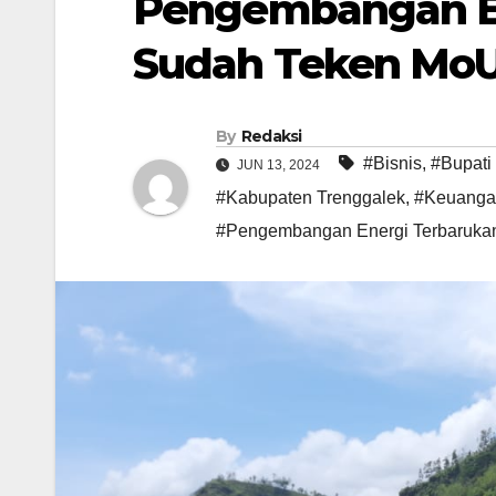
Pengembangan En
Sudah Teken Mo
By
Redaksi
#Bisnis
,
#Bupati
JUN 13, 2024
#Kabupaten Trenggalek
,
#Keuanga
#Pengembangan Energi Terbaruka