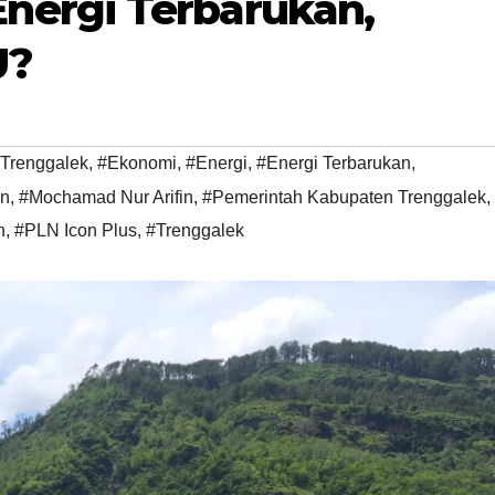
ergi Terbarukan,
U?
 Trenggalek
,
#Ekonomi
,
#Energi
,
#Energi Terbarukan
,
n
,
#Mochamad Nur Arifin
,
#Pemerintah Kabupaten Trenggalek
,
n
,
#PLN Icon Plus
,
#Trenggalek