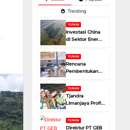
Trending
TERKINI
Investasi China
di Sektor Energi
Surya: Peluang
dan Strategi
TERKINI
Indonesia?
Rencana
Pembentukan
Badan Usaha
Khusus (BUK)
TERKINI
Menguat dalam
Tjandra
Revisi RUU
Limanjaya Profil
Migas, Ini
Bisnisnya
Alasannya!
TERKINI
Direktur PT GEB