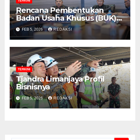
TERKINI
Rencana Pembentukan
Badan Usaha Khusus (BUK)
Menguat dalam Revisi RUU
FEB 5, 2026
REDAKSI
Migas, Ini Alasannya!
TERKINI
Tjandra Limanjaya Profil
Bisnisnya
FEB 5, 2026
REDAKSI