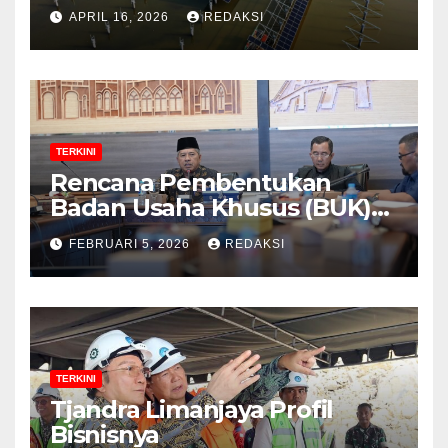
Strategi Indonesia?
APRIL 16, 2026
REDAKSI
TERKINI
Rencana Pembentukan
Badan Usaha Khusus (BUK)
Menguat dalam Revisi RUU
FEBRUARI 5, 2026
REDAKSI
Migas, Ini Alasannya!
TERKINI
Tjandra Limanjaya Profil
Bisnisnya