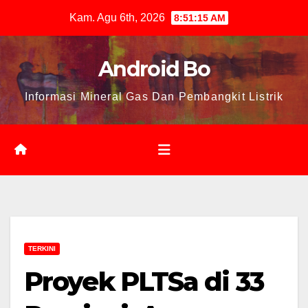
Skip
Kam. Agu 6th, 2026
8:51:16 AM
to
content
Android Bo
Informasi Mineral Gas Dan Pembangkit Listrik
TERKINI
Proyek PLTSa di 33