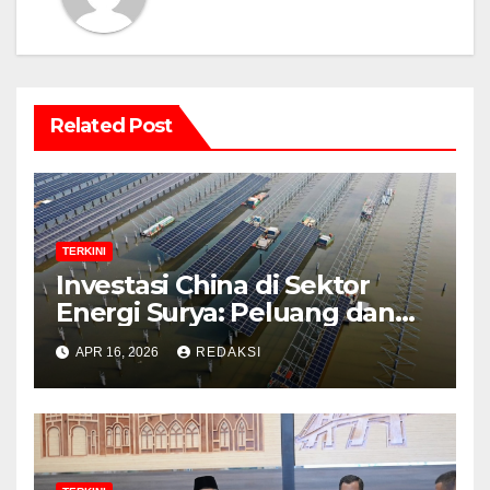
Related Post
TERKINI
Investasi China di Sektor
Energi Surya: Peluang dan
Strategi Indonesia?
APR 16, 2026
REDAKSI