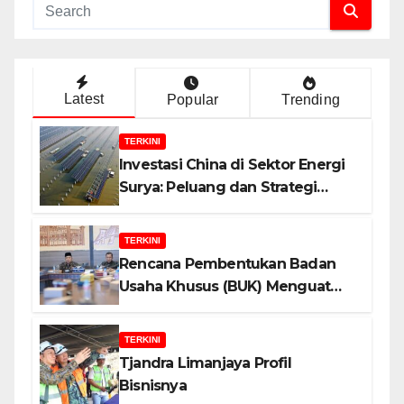
Latest
Popular
Trending
TERKINI
Investasi China di Sektor Energi
Surya: Peluang dan Strategi
Indonesia?
TERKINI
Rencana Pembentukan Badan
Usaha Khusus (BUK) Menguat
dalam Revisi RUU Migas, Ini
Alasannya!
TERKINI
Tjandra Limanjaya Profil
Bisnisnya