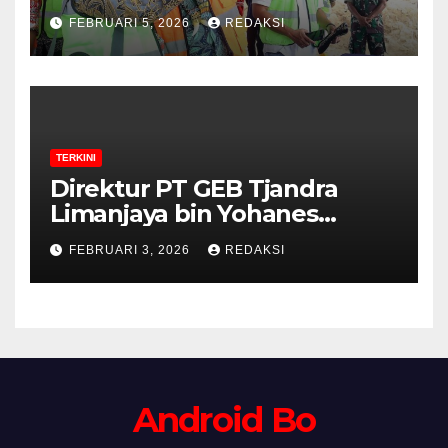
FEBRUARI 5, 2026
REDAKSI
TERKINI
Direktur PT GEB Tjandra
Limanjaya bin Yohanes
Limanjaya dan Semangat
FEBRUARI 3, 2026
REDAKSI
Membangun Negeri
Android Bo