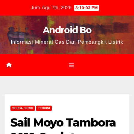
Skip
Jum. Agu 7th, 2026
3:10:04 PM
to
content
Android Bo
Informasi Mineral Gas Dan Pembangkit Listrik
SERBA SERBI
TERKINI
Sail Moyo Tambora