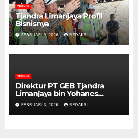
TERKINI
Tjandra Limanjaya Profil
Bisnisnya
FEBRUARI 5, 2026
REDAKSI
TERKINI
Direktur PT GEB Tjandra
Limanjaya bin Yohanes
Limanjaya dan Semangat
FEBRUARI 3, 2026
REDAKSI
Membangun Negeri