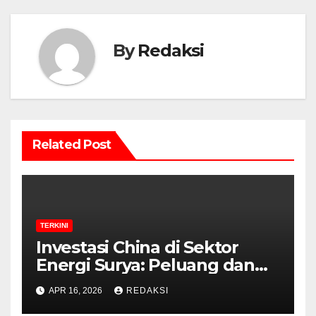
By
Redaksi
Related Post
TERKINI
Investasi China di Sektor
Energi Surya: Peluang dan
Strategi Indonesia?
APR 16, 2026
REDAKSI