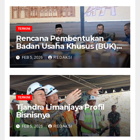
TERKINI
Rencana Pembentukan
Badan Usaha Khusus (BUK)
Menguat dalam Revisi RUU
FEB 5, 2026
REDAKSI
Migas, Ini Alasannya!
TERKINI
Tjandra Limanjaya Profil
Bisnisnya
FEB 5, 2026
REDAKSI