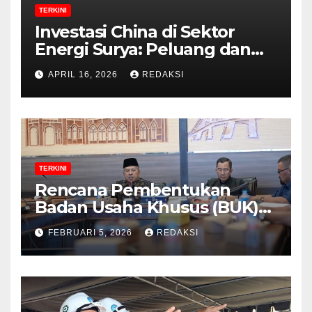
TERKINI
Investasi China di Sektor
Energi Surya: Peluang dan
Strategi Indonesia?
APRIL 16, 2026
REDAKSI
TERKINI
Rencana Pembentukan
Badan Usaha Khusus (BUK)
Menguat dalam Revisi RUU
FEBRUARI 5, 2026
REDAKSI
Migas, Ini Alasannya!