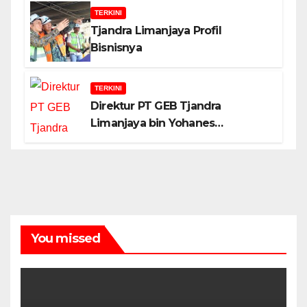
Alasannya!
TERKINI
Tjandra Limanjaya Profil
Bisnisnya
TERKINI
Direktur PT GEB Tjandra
Limanjaya bin Yohanes
Limanjaya dan Semangat
Membangun Negeri
You missed