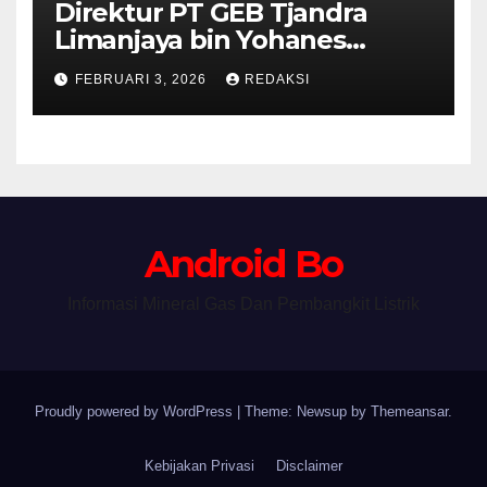
Direktur PT GEB Tjandra
Limanjaya bin Yohanes
Limanjaya dan Semangat
FEBRUARI 3, 2026
REDAKSI
Membangun Negeri
Android Bo
Informasi Mineral Gas Dan Pembangkit Listrik
Proudly powered by WordPress
|
Theme: Newsup by
Themeansar
.
Kebijakan Privasi
Disclaimer