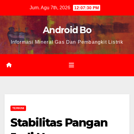
Skip
Jum. Agu 7th, 2026
12:07:31 PM
to
content
Android Bo
Informasi Mineral Gas Dan Pembangkit Listrik
TERKINI
Stabilitas Pangan