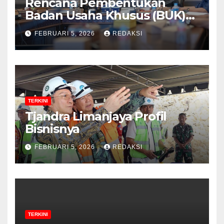
Rencana Pembentukan
Badan Usaha Khusus (BUK)
Menguat dalam Revisi RUU
FEBRUARI 5, 2026
REDAKSI
Migas, Ini Alasannya!
TERKINI
Tjandra Limanjaya Profil
Bisnisnya
FEBRUARI 5, 2026
REDAKSI
TERKINI