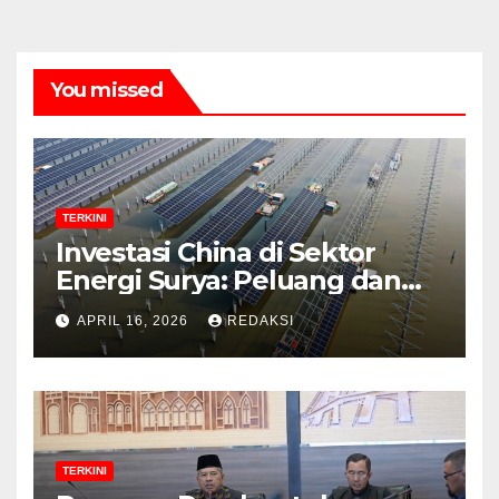
You missed
TERKINI
Investasi China di Sektor
Energi Surya: Peluang dan
Strategi Indonesia?
APRIL 16, 2026
REDAKSI
TERKINI