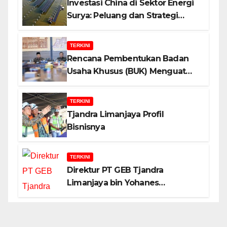
Investasi China di Sektor Energi
Surya: Peluang dan Strategi
Indonesia?
TERKINI
Rencana Pembentukan Badan
Usaha Khusus (BUK) Menguat
dalam Revisi RUU Migas, Ini
Alasannya!
TERKINI
Tjandra Limanjaya Profil
Bisnisnya
TERKINI
Direktur PT GEB Tjandra
Limanjaya bin Yohanes
Limanjaya dan Semangat
Membangun Negeri