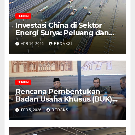
TERKINI
Investasi China di Sektor
Energi Surya: Peluang dan
Strategi Indonesia?
APR 16, 2026
REDAKSI
TERKINI
Rencana Pembentukan
Badan Usaha Khusus (BUK)
Menguat dalam Revisi RUU
FEB 5, 2026
REDAKSI
Migas, Ini Alasannya!