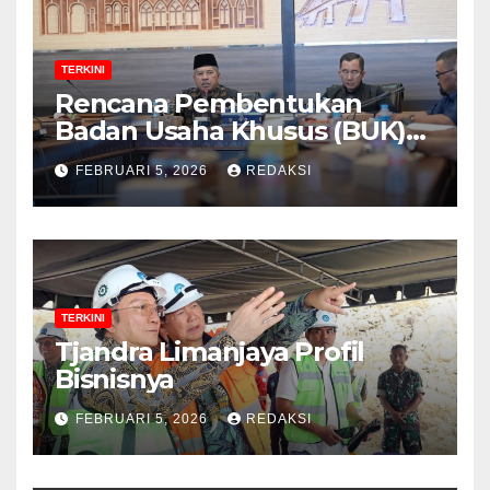
TERKINI
Rencana Pembentukan
Badan Usaha Khusus (BUK)
Menguat dalam Revisi RUU
FEBRUARI 5, 2026
REDAKSI
Migas, Ini Alasannya!
TERKINI
Tjandra Limanjaya Profil
Bisnisnya
FEBRUARI 5, 2026
REDAKSI