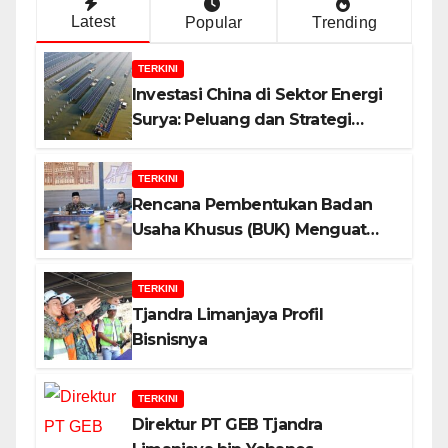
Latest
Popular
Trending
TERKINI
Investasi China di Sektor Energi
Surya: Peluang dan Strategi
Indonesia?
TERKINI
Rencana Pembentukan Badan
Usaha Khusus (BUK) Menguat
dalam Revisi RUU Migas, Ini
Alasannya!
TERKINI
Tjandra Limanjaya Profil
Bisnisnya
TERKINI
Direktur PT GEB Tjandra