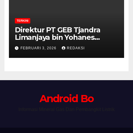
TERKINI
Direktur PT GEB Tjandra
Limanjaya bin Yohanes
Limanjaya dan Semangat
FEBRUARI 3, 2026
REDAKSI
Membangun Negeri
Android Bo
Informasi Mineral Gas Dan Pembangkit Listrik