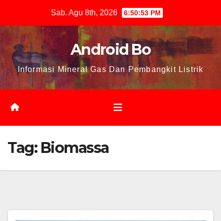
Skip
Sab. Agu 8th, 2026
6:50:54 PM
to
content
Android Bo
Informasi Mineral Gas Dan Pembangkit Listrik
Tag:
Biomassa