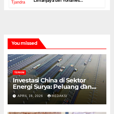
Limanjaya bin Yohanes
Limanjaya dan Semangat
Membangun Negeri
You missed
TERKINI
Investasi China di Sektor
Energi Surya: Peluang dan
Strategi Indonesia?
APRIL 16, 2026
REDAKSI