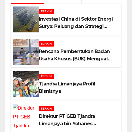
TERKINI
Investasi China di Sektor Energi
Surya: Peluang dan Strategi
Indonesia?
TERKINI
Rencana Pembentukan Badan
Usaha Khusus (BUK) Menguat
dalam Revisi RUU Migas, Ini
Alasannya!
TERKINI
Tjandra Limanjaya Profil
Bisnisnya
TERKINI
Direktur PT GEB Tjandra
Limanjaya bin Yohanes
Limanjaya dan Semangat