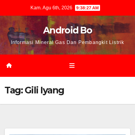
Skip
Kam. Agu 6th, 2026
9:38:27 AM
to
content
Android Bo
Informasi Mineral Gas Dan Pembangkit Listrik
Tag:
Gili Iyang