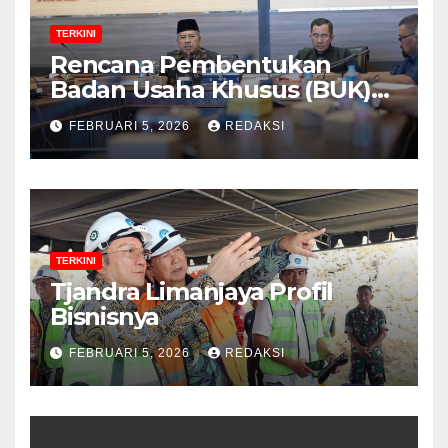
TERKINI
Rencana Pembentukan
Badan Usaha Khusus (BUK)
Menguat dalam Revisi RUU
FEBRUARI 5, 2026
REDAKSI
Migas, Ini Alasannya!
TERKINI
Tjandra Limanjaya Profil
Bisnisnya
FEBRUARI 5, 2026
REDAKSI