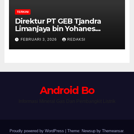
TERKINI
Direktur PT GEB Tjandra
Limanjaya bin Yohanes
Limanjaya dan Semangat
FEBRUARI 3, 2026
REDAKSI
Membangun Negeri
Android Bo
Informasi Mineral Gas Dan Pembangkit Listrik
Proudly powered by WordPress
|
Theme: Newsup by
Themeansar
.