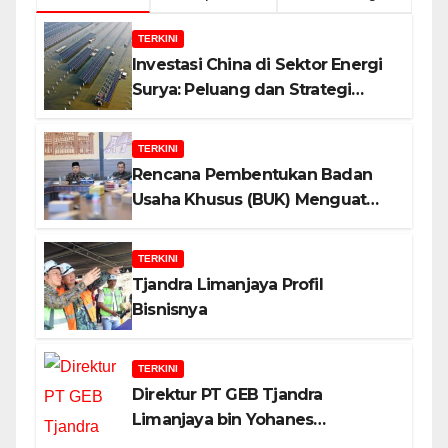
TERKINI
Investasi China di Sektor Energi
Surya: Peluang dan Strategi
Indonesia?
TERKINI
Rencana Pembentukan Badan
Usaha Khusus (BUK) Menguat
dalam Revisi RUU Migas, Ini
Alasannya!
TERKINI
Tjandra Limanjaya Profil
Bisnisnya
TERKINI
Direktur PT GEB Tjandra
Limanjaya bin Yohanes
Limanjaya dan Semangat