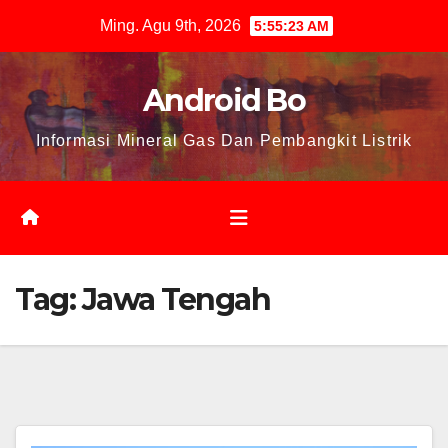
Skip
Ming. Agu 9th, 2026
5:55:23 AM
to
content
Android Bo
Informasi Mineral Gas Dan Pembangkit Listrik
Tag:
Jawa Tengah