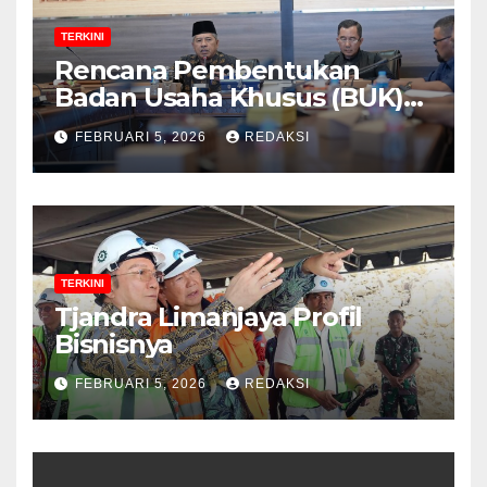
TERKINI
Rencana Pembentukan
Badan Usaha Khusus (BUK)
Menguat dalam Revisi RUU
FEBRUARI 5, 2026
REDAKSI
Migas, Ini Alasannya!
TERKINI
Tjandra Limanjaya Profil
Bisnisnya
FEBRUARI 5, 2026
REDAKSI