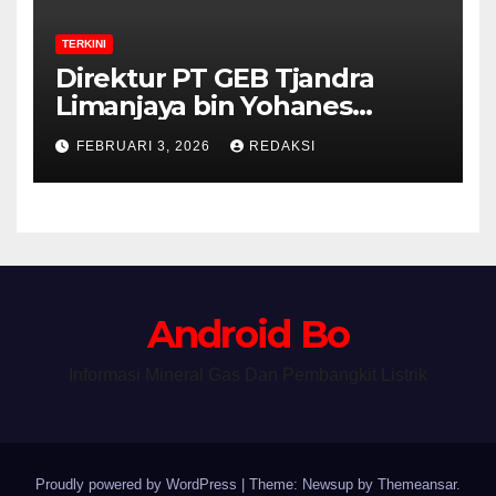
TERKINI
Direktur PT GEB Tjandra
Limanjaya bin Yohanes
Limanjaya dan Semangat
FEBRUARI 3, 2026
REDAKSI
Membangun Negeri
Android Bo
Informasi Mineral Gas Dan Pembangkit Listrik
Proudly powered by WordPress
|
Theme: Newsup by
Themeansar
.