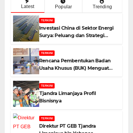
Latest
Popular
Trending
TERKINI
Investasi China di Sektor Energi
Surya: Peluang dan Strategi
Indonesia?
TERKINI
Rencana Pembentukan Badan
Usaha Khusus (BUK) Menguat
dalam Revisi RUU Migas, Ini
Alasannya!
TERKINI
Tjandra Limanjaya Profil
Bisnisnya
TERKINI
Direktur PT GEB Tjandra