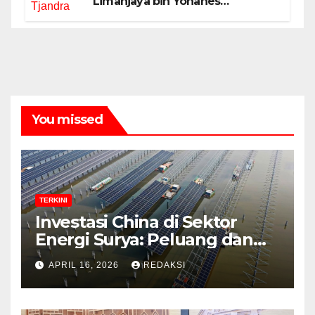
Limanjaya bin Yohanes
Limanjaya dan Semangat
Membangun Negeri
You missed
TERKINI
Investasi China di Sektor
Energi Surya: Peluang dan
Strategi Indonesia?
APRIL 16, 2026
REDAKSI