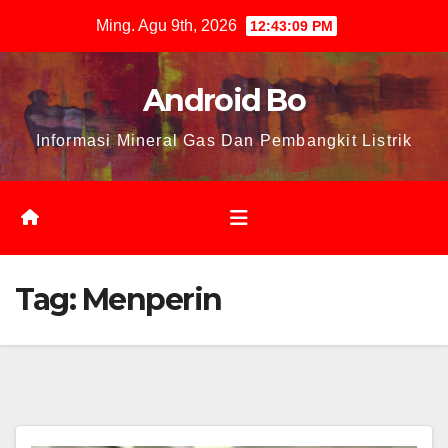
Skip
Ming. Agu 9th, 2026
12:43:09 PM
to
content
Android Bo
Informasi Mineral Gas Dan Pembangkit Listrik
Tag:
Menperin