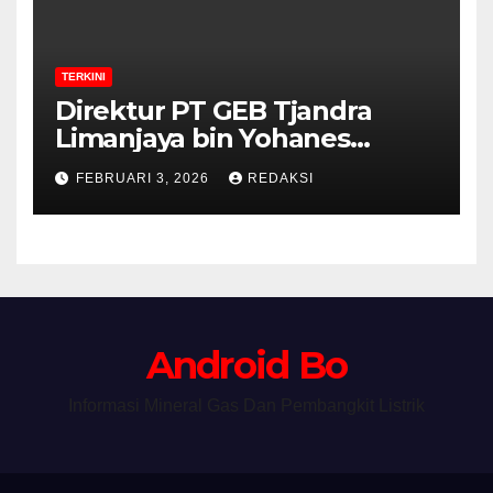
TERKINI
Direktur PT GEB Tjandra
Limanjaya bin Yohanes
Limanjaya dan Semangat
FEBRUARI 3, 2026
REDAKSI
Membangun Negeri
Android Bo
Informasi Mineral Gas Dan Pembangkit Listrik