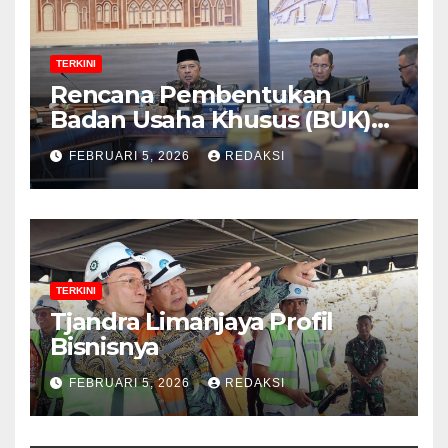
TERKINI
Rencana Pembentukan
Badan Usaha Khusus (BUK)
Menguat dalam Revisi RUU
FEBRUARI 5, 2026
REDAKSI
Migas, Ini Alasannya!
TERKINI
Tjandra Limanjaya Profil
Bisnisnya
FEBRUARI 5, 2026
REDAKSI