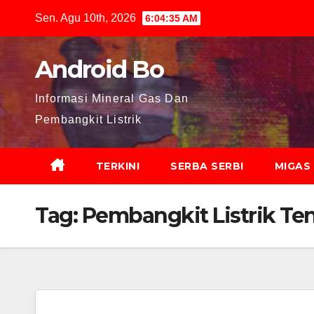
Skip
Sen. Agu 10th, 2026
6:04:36 AM
to
content
Android Bo
Informasi Mineral Gas Dan
Pembangkit Listrik
TERKINI
SERBA SERBI
MIGAS
Tag:
Pembangkit Listrik Ten