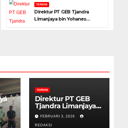
TERKINI
Direktur PT GEB Tjandra
Limanjaya bin Yohanes
Limanjaya dan Semangat
Membangun Negeri
TERKINI
ya
Direktur PT GEB
Tjandra Limanjaya
bin Yohanes
FEBRUARI 3, 2026
Limanjaya dan
Semangat
REDAKSI