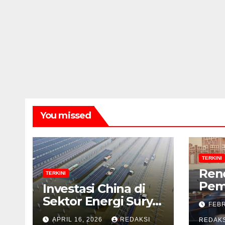
You missed
TERKINI
Ren
TERKINI
Pem
Investasi China di
Bad
Sektor Energi Surya:
FEBR
Khu
Peluang dan
APRIL 16, 2026
REDAKSI
Men
REDAKS