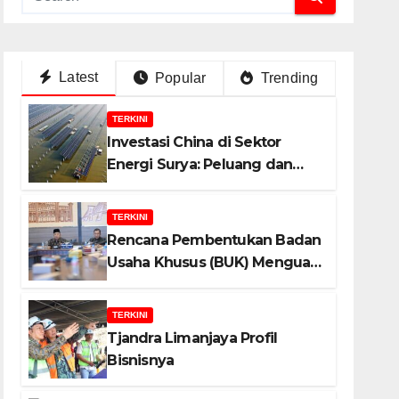
Latest
Popular
Trending
TERKINI
Investasi China di Sektor
Energi Surya: Peluang dan
Strategi Indonesia?
TERKINI
Rencana Pembentukan Badan
Usaha Khusus (BUK) Menguat
dalam Revisi RUU Migas, Ini
Alasannya!
TERKINI
Tjandra Limanjaya Profil
Bisnisnya