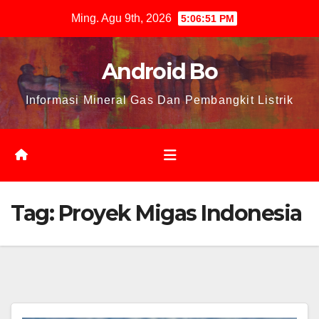
Skip
Ming. Agu 9th, 2026
5:06:51 PM
to
content
Android Bo
Informasi Mineral Gas Dan Pembangkit Listrik
Tag:
Proyek Migas Indonesia