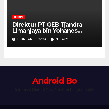
TERKINI
Direktur PT GEB Tjandra
Limanjaya bin Yohanes
Limanjaya dan Semangat
FEBRUARI 3, 2026
REDAKSI
Membangun Negeri
Android Bo
Informasi Mineral Gas Dan Pembangkit Listrik