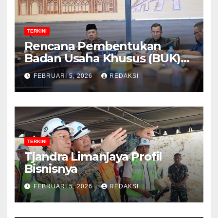
TERKINI
Rencana Pembentukan
Badan Usaha Khusus (BUK)
Menguat dalam Revisi RUU
FEBRUARI 5, 2026
REDAKSI
Migas, Ini Alasannya!
TERKINI
Tjandra Limanjaya Profil
Bisnisnya
FEBRUARI 5, 2026
REDAKSI