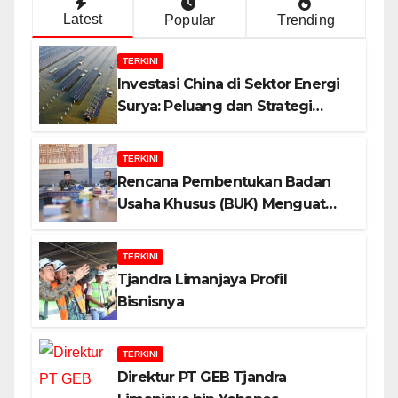
Latest
Popular
Trending
TERKINI
Investasi China di Sektor Energi
Surya: Peluang dan Strategi
Indonesia?
TERKINI
Rencana Pembentukan Badan
Usaha Khusus (BUK) Menguat
dalam Revisi RUU Migas, Ini
Alasannya!
TERKINI
Tjandra Limanjaya Profil
Bisnisnya
TERKINI
Direktur PT GEB Tjandra