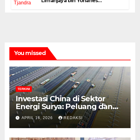
Limanjaya bin Yohanes
Limanjaya dan Semangat
Membangun Negeri
You missed
TERKINI
Investasi China di Sektor
Energi Surya: Peluang dan
Strategi Indonesia?
APRIL 16, 2026
REDAKSI