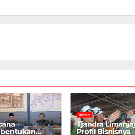
TERKINI
cana
Tjandra Limanja
bentukan
Profil Bisnisnya