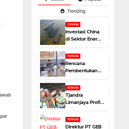
Trending
TERKINI
Investasi China
di Sektor Energi
Surya: Peluang
dan Strategi
TERKINI
Indonesia?
Rencana
Pembentukan
Badan Usaha
Khusus (BUK)
TERKINI
Menguat dalam
Tjandra
jawab
Revisi RUU
Limanjaya Profil
Migas, Ini
Bisnisnya
Alasannya!
pat
TERKINI
Direktur PT GEB