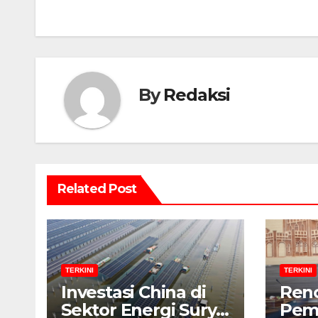
By
Redaksi
Related Post
TERKINI
TERKINI
Investasi China di
Ren
Sektor Energi Surya:
Pem