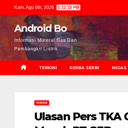
Skip
Kam. Agu 6th, 2026
1:12:11 PM
to
content
Android Bo
Informasi Mineral Gas Dan
Pembangkit Listrik
TERKINI
SERBA SERBI
MIGAS
TERKINI
Ulasan Pers TKA 