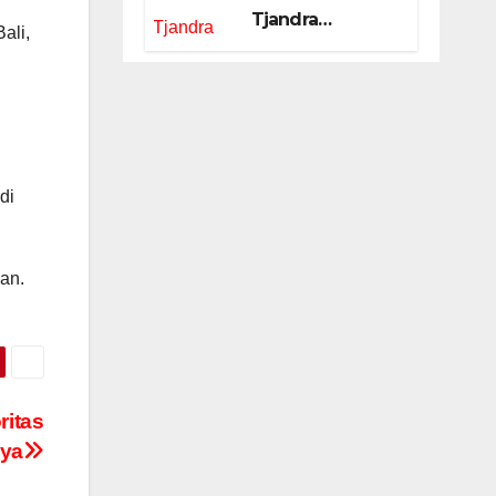
Tjandra
ali,
Limanjaya bin
Yohanes
Limanjaya dan
Semangat
Membangun
Negeri
di
an.
ritas
nya