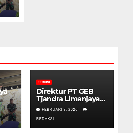
TERKINI
ya
Direktur PT GEB
Tjandra Limanjaya
bin Yohanes
FEBRUARI 3, 2026
Limanjaya dan
Semangat
REDAKSI
Membangun Negeri