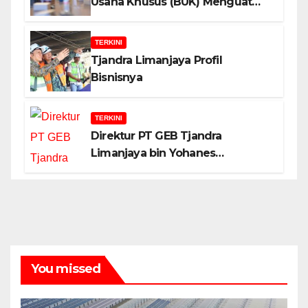
Usaha Khusus (BUK) Menguat
dalam Revisi RUU Migas, Ini
Alasannya!
TERKINI
Tjandra Limanjaya Profil
Bisnisnya
TERKINI
Direktur PT GEB Tjandra
Limanjaya bin Yohanes
Limanjaya dan Semangat
Membangun Negeri
You missed