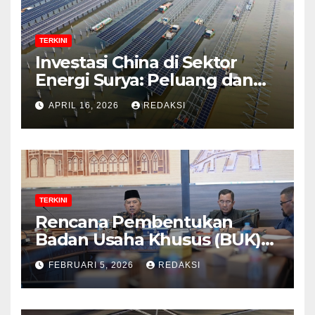
TERKINI
Investasi China di Sektor
Energi Surya: Peluang dan
Strategi Indonesia?
APRIL 16, 2026
REDAKSI
TERKINI
Rencana Pembentukan
Badan Usaha Khusus (BUK)
Menguat dalam Revisi RUU
FEBRUARI 5, 2026
REDAKSI
Migas, Ini Alasannya!