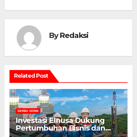
By
Redaksi
Related Post
SERBA SERBI
Investasi Elnusa Dukung
Pertumbuhan Bisnis dan
Transisi Energi Nasional,