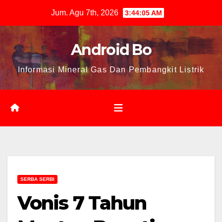
Skip
Jum. Agu 7th, 2026
3:44:06 AM
to
content
Android Bo
Informasi Mineral Gas Dan Pembangkit Listrik
SERBA SERBI
Vonis 7 Tahun