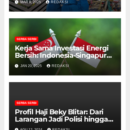
MAR 8, 2025
REDAKSI
Sektor Ini Digenjot!
SERBA SERBI
Kerja Sama Investasi Energi
Bersih: Indonesia-Singapura
Perkuat Kolaborasi
JAN 20, 2025
REDAKSI
SERBA SERBI
Profil Haji Beky Blitar: Dari
Larangan Jadi Polisi hingga
Crazy Rich Sukses dan Viral
AGU 12, 2024
REDAKSI