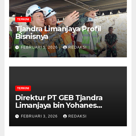
TERKINI
Tjandra Limanjaya Profil
Bisnisnya
FEBRUARI 5, 2026
REDAKSI
TERKINI
Direktur PT GEB Tjandra
Limanjaya bin Yohanes
Limanjaya dan Semangat
FEBRUARI 3, 2026
REDAKSI
Membangun Negeri