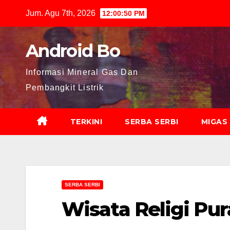
Skip
Jum. Agu 7th, 2026
12:00:51 PM
to
content
Android Bo
Informasi Mineral Gas Dan
Pembangkit Listrik
TERKINI
SERBA SERBI
MIGAS
SERBA SERBI
Wisata Religi Pur