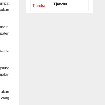
empat
Tjandra
Limanjaya bin
kukan
Yohanes
Limanjaya dan
ndiri.
Semangat
Membangun
paten
Negeri
swasta
gsung
rjalan
t akan
 yang