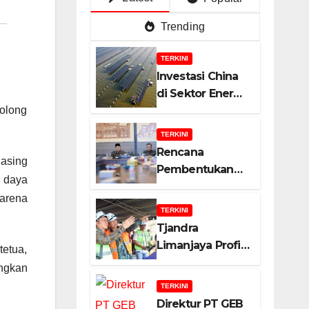
Trending
TERKINI
Investasi China
di Sektor Energi
Surya: Peluang
golong
dan Strategi
TERKINI
Indonesia?
Rencana
 asing
Pembentukan
 daya
Badan Usaha
karena
Khusus (BUK)
TERKINI
Menguat dalam
Tjandra
Revisi RUU
Limanjaya Profil
tetua,
Migas, Ini
Bisnisnya
angkan
Alasannya!
TERKINI
Direktur PT GEB